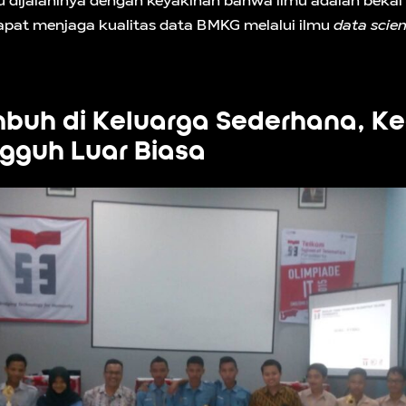
tu dijalaninya dengan keyakinan bahwa ilmu adalah bekal 
apat menjaga kualitas data BMKG melalui ilmu
data scie
buh di Keluarga Sederhana, Ke
gguh Luar Biasa