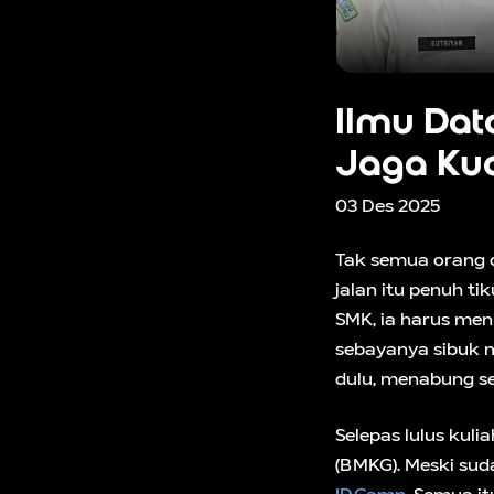
Ilmu Dat
Jaga Kua
03 Des 2025
Tak semua orang d
jalan itu penuh t
SMK, ia harus me
sebayanya sibuk m
dulu, menabung se
Selepas lulus kuli
(BMKG). Meski sud