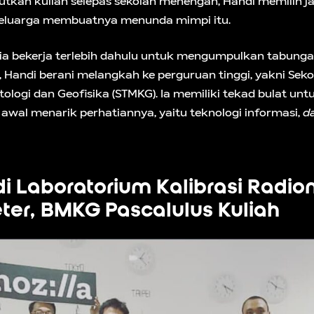
tkan kuliah selepas sekolah menengah, Handi memilih ja
keluarga membuatnya menunda mimpi itu.
, ia bekerja terlebih dahulu untuk mengumpulkan tabunga
, Handi berani melangkah ke perguruan tinggi, yakni Seko
tologi dan Geofisika (STMKG). Ia memiliki tekad bulat un
 awal menarik perhatiannya, yaitu teknologi informasi,
d
 di Laboratorium Kalibrasi Radi
er, BMKG Pascalulus Kuliah