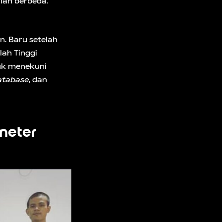
lan berbeda.
n. Baru setelah
lah Tinggi
tuk menekuni
atabase
, dan
ometer