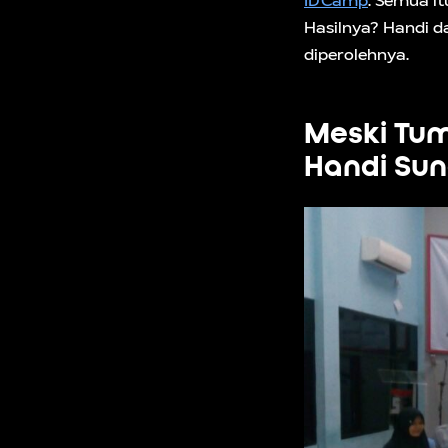
IDCamp
. Semua i
Hasilnya? Handi d
diperolehnya.
Meski Tum
Handi Sun