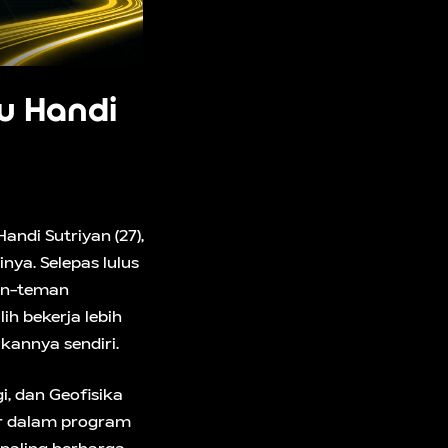
u Handi
ndi Sutriyan (27),
nya. Selepas lulus
man-teman
h bekerja lebih
ikannya sendiri.
i, dan Geofisika
ar dalam program