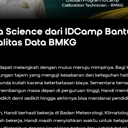
a Science dari IDCamp Bant
litas Data BMKG
apat melangkah dengan mulus menuju mimpinya. Bagi Ha
ikungan tajam yang menguji kesabaran dan keteguhan hati
nunda kuliah karena keterbatasan biaya. Sementara te
embangun masa depan di perguruan tinggi, Handi memili
dikit demi sedikit hingga akhirnya bisa mendanai pendid
ah, Handi berhasil bekerja di Badan Meteorologi, Klimatolog
ah bekerja, Handi masih menyisihkan waktu untuk belaj