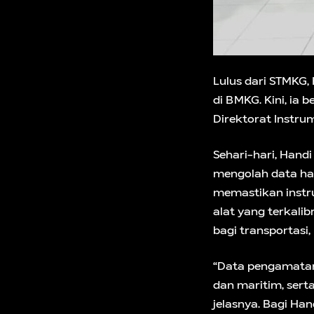
Lulus dari STMKG, 
di BMKG. Kini, ia
Direktorat Instru
Sehari-hari, Hand
mengolah data has
memastikan instr
alat yang terkalib
bagi transportasi,
“Data pengamatan
dan maritim, serta
jelasnya. Bagi Han