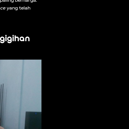
paling berharga.
nce
yang telah
gigihan