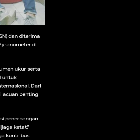
SN) dan diterima
 Pyranometer di
rumen ukur serta
l untuk
ernasional. Dari
di acuan penting
si penerbangan
ijaga ketat,”
ga kontribusi