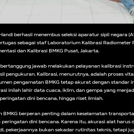
Handi berhasil menembus seleksi aparatur sipil negara (A
 bertugas sebagai staf Laboratorium Kalibrasi Radiometer
mentasi dan Kalibrasi BMKG Pusat, Jakarta.
i bertanggung jawab melakukan pelayanan kalibrasi inst
il pengukuran. Kalibrasi, menurutnya, adalah proses vita
umen pengamatan BMKG tetap akurat dengan standar int
rasi inilah lahir data cuaca, iklim, dan gempa yang menja
 peringatan dini bencana, hingga riset ilmiah.
 BMKG berperan penting dalam keselamatan transporta
 peringatan dini bencana. Karena itu, akurasi alat harus d
di, pekerjaannya bukan sekadar rutinitas teknis, tetapi ju