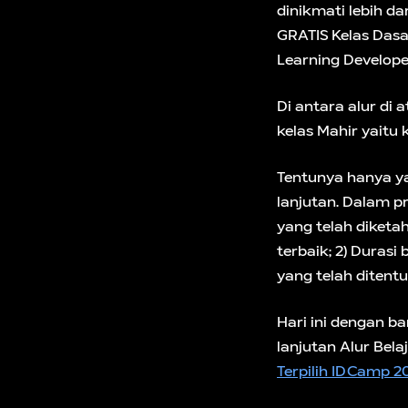
dinikmati lebih d
GRATIS Kelas Dasa
Learning Develope
Di antara alur di 
kelas Mahir yaitu 
Tentunya hanya ya
lanjutan. Dalam p
yang telah diketah
terbaik; 2) Durasi
yang telah ditent
Hari ini dengan 
lanjutan Alur Bela
Terpilih IDCamp 2