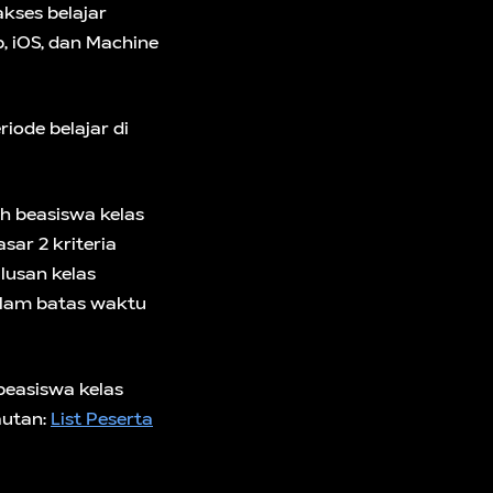
kses belajar
, iOS, dan Machine
riode belajar di
ih beasiswa kelas
sar 2 kriteria
ulusan kelas
dalam batas waktu
beasiswa kelas
autan:
List Peserta