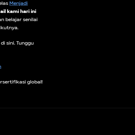
elas
Menjadi
il kami hari ini
 belajar senilai
rikutnya.
di sini. Tunggu
m
rtifikasi global!