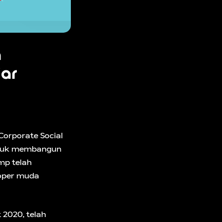
a
jar
Corporate Social
 untuk membangun
mp telah
loper muda
 2020, telah