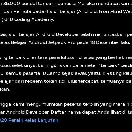
ari 35,000 pendaftar se-Indonesia. Mereka mendapatkan a
r dan Pemula pada 4 alur belajar (Android, Front-End Web
r) di Dicoding Academy.
atas, alur belajar Android Developer telah menuntaskan pe
kelas Belajar Android Jetpack Pro pada 18 Desember lalu.
ng terbaik di antara para lulusan di atas yang berhak ra
roses seleksinya, kami gunakan parameter “terbaik” berda
ui semua peserta IDCamp sejak awal, yaitu: 1) Rating kel
 belajar dari redeem token s.d. lulus tercepat, semuanya 
ukan.
bangga kami mengumumkan peserta terpilih yang meraih 
jar Android Developer. Daftar nama dapat Anda lihat di t
020 Peraih Kelas Lanjutan