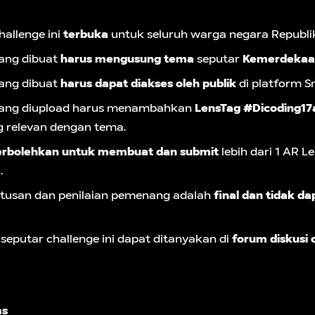
hallenge ini
terbuka
untuk seluruh warga negara Republik
ang dibuat
harus mengusung tema
seputar
Kemerdekaan
ang dibuat
harus dapat diakses oleh publik
di platform S
yang diupload harus menambahkan
LensTag #Dicoding17a
 relevan dengan tema.
erbolehkan untuk membuat dan submit
lebih dari 1 AR L
.
tusan dan penilaian pemenang adalah
final dan tidak d
seputar challenge ini dapat ditanyakan di
forum diskusi 
as