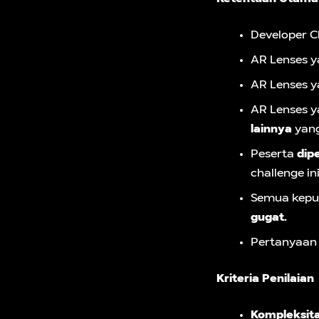
Developer C
AR Lenses y
AR Lenses y
AR Lenses 
lainnya
yang
Peserta
dip
challenge ini
Semua kepu
gugat.
Pertanyaan 
Kriteria Penilaian
Kompleksit