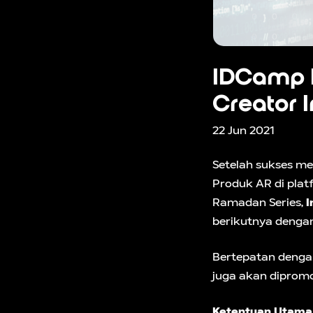
IDCamp 
Creator 
22 Jun 2021
Setelah sukses m
Produk AR di pla
Ramadan Series,
I
berikutnya deng
Bertepatan denga
juga akan dipromo
Ketentuan Utama