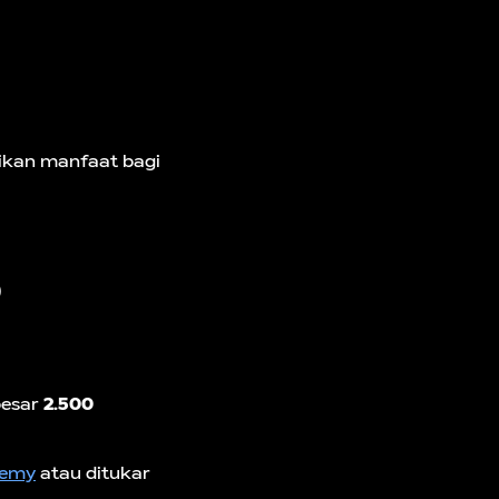
ikan manfaat bagi
)
besar
2.500
demy
atau ditukar