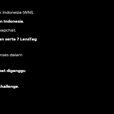
 Indonesia (WNI).
 Indonesia
.
napchat.
n serta 7 LensTag
enses dalam
apat diganggu
challenge.