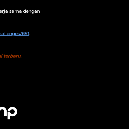
kerja sama dengan
allenges/651
.
 terbaru.