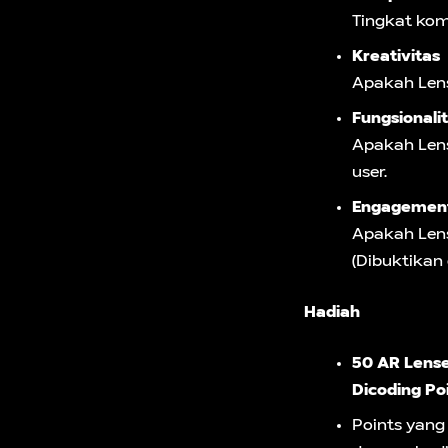
Tingkat kom
Kreativitas
Apakah Lens
Fungsionali
Apakah Lens
user.
Engagemen
Apakah Lens
(Dibuktikan
Hadiah
50 AR Lens
Dicoding Poi
Points yang