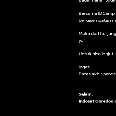
Bagaimana? Sudah 
Bersama IDCamp 20
berkesempatan me
Maka dari itu, j
ya!
Untuk bisa lanjut 
Ingat:
Batas akhir peng
Salam,
Indosat Ooredoo 