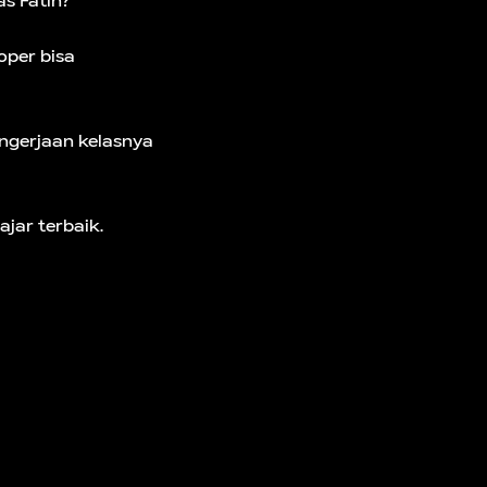
s Fatih?
oper bisa
ngerjaan kelasnya
ajar terbaik.